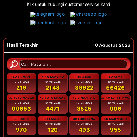
Klik untuk hubungi customer service kami
Hasil Terakhir
10 Agustus 2026
3D TAIWAN
KING KONG 4D
5D XSMN
5D XSMT
10-08-2026
10-08-2026
10-08-2026
10-08-2026
219
2148
39922
56426
5D TOTO MACAU
4D TOTO MACAU
4D SINGAPORE
3D AU LOTTERYWEST
10-08-2026
10-08-2026
10-08-2026
10-08-2026
09656
4471
3525
906
3D IDAHO
3D KANSAS
3D LOUISIANA
3D MARYLAND
10-08-2026
10-08-2026
10-08-2026
10-08-2026
970
120
493
955