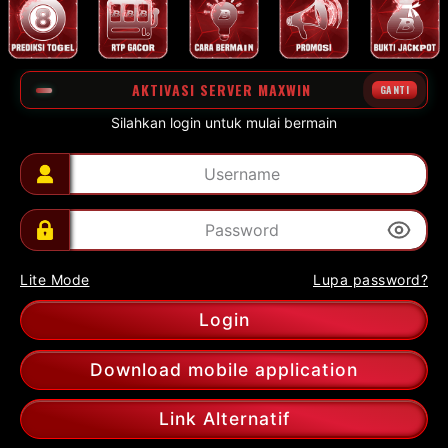
AKTIVASI SERVER MAXWIN
GANTI
Silahkan login untuk mulai bermain
Lite Mode
Lupa password?
Login
Download mobile application
Link Alternatif