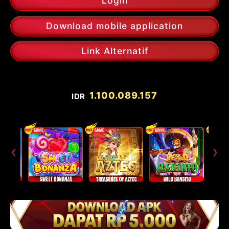
Login
Download mobile application
Link Alternatif
1.100.108.093
IDR
❮
❯