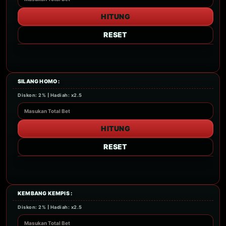
HITUNG
RESET
SILANG HOMO :
Diskon: 2% | Hadiah: x2.5
HITUNG
RESET
KEMBANG KEMPIS :
Diskon: 2% | Hadiah: x2.5