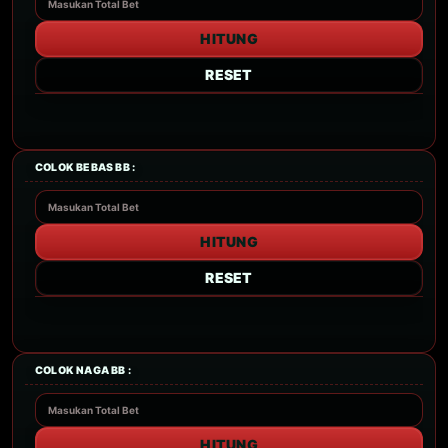
HITUNG
RESET
COLOK BEBAS BB :
HITUNG
RESET
COLOK NAGA BB :
HITUNG