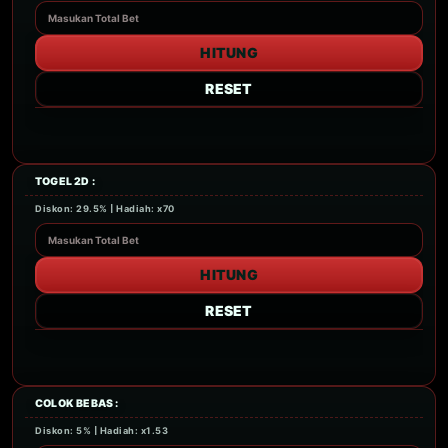
HITUNG
RESET
TOGEL 2D :
Diskon: 29.5% | Hadiah: x70
HITUNG
RESET
COLOK BEBAS :
Diskon: 5% | Hadiah: x1.53