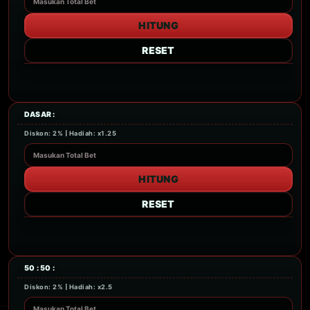
HITUNG
RESET
DASAR :
Diskon: 2% | Hadiah: x1.25
HITUNG
RESET
50 : 50 :
Diskon: 2% | Hadiah: x2.5