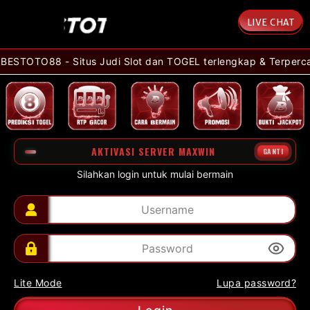
LIVE CHAT
itus Judi Slot dan TOGEL terlengkap & Terpercaya di INDONESI
AKTIVASI SERVER MAXWIN
GANTI
Silahkan login untuk mulai bermain
Lite Mode
Lupa password?