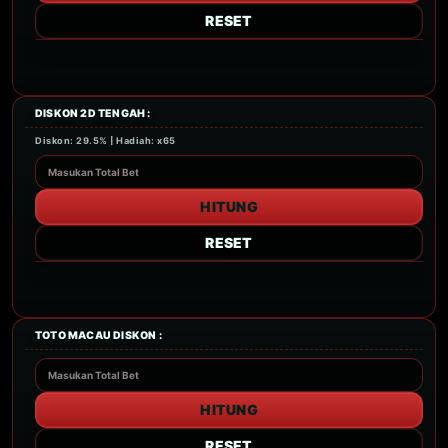
RESET
DISKON 2D TENGAH :
Diskon: 29.5% | Hadiah: x65
HITUNG
RESET
TOTO MACAU DISKON :
HITUNG
RESET