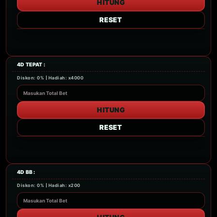
HITUNG
RESET
4D TEPAT :
Diskon: 0% | Hadiah: x4000
HITUNG
RESET
4D BB :
Diskon: 0% | Hadiah: x200