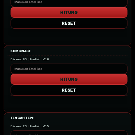
HITUNG
RESET
KOMBINASI :
Diskon: 8% | Hadiah: x2.6
HITUNG
RESET
TENGAH TEPI :
Diskon: 2% | Hadiah: x2.5