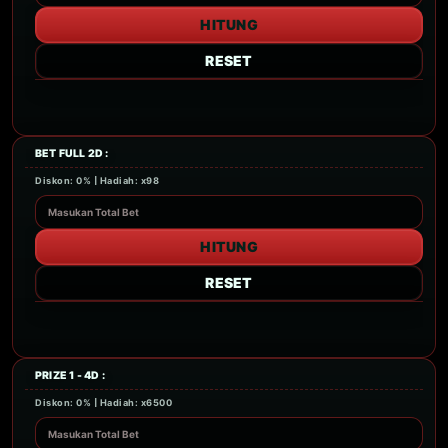
HITUNG
RESET
BET FULL 2D :
Diskon: 0% | Hadiah: x98
HITUNG
RESET
PRIZE 1 - 4D :
Diskon: 0% | Hadiah: x6500