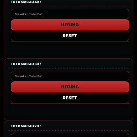
TOTO MACAU 4D :
HITUNG
RESET
TOTO MACAU 3D :
HITUNG
RESET
TOTO MACAU 2D :