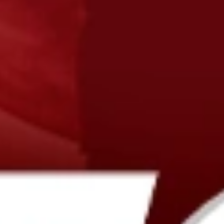
H
Genoa
W
Napoli
0.75
HDP
-0.75
-1.28
Odds
1.11
PLAY
RCD Espa... vs Levante
i
16/08 22:00PM
H
RCD Espanyol
W
Levante
-0.50
HDP
0.50
1.05
Odds
-1.20
PLAY
Manchest... vs Bournemo...
i
23/08 21:00PM
H
Manchester City