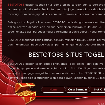
BESTOTO88
adalah sebuah situs game online terbaik dan terpercaya se
-0.50
HDP
0.50
1.16
Odds
-1.35
terpercaya di Indonesia. Selain itu, bes toto juga merupakan sebuah 
PLAY
menang. Tidak lupa, juga di sini kami merupakan situs penyedia perma
Sebagai situs Togel online resmi BESTOTO hadir dengan membawa lisen
Brentfor... vs Tottenha...
i
23/08 00:30AM
online bestoto dengan jenis pilihan permainan lengkap mulai dari 2D,
togel lengkap dari berbagai negara ternama di dunia seperti togel Hong
H
Brentford
BESTOTO menghadirkan ratusan bahkan mungkin ribuan koleksi permainan
W
Tottenham Hotspur
dan menemukan beberapa koleksi permainan game slot bestoto88hoki 
BESTOTO88 SITUS TOGEL
0.00
HDP
0.00
-1.28
Odds
1.11
PLAY
BESTOTO88 adalah salah satu pilihan situs Togel online, slot dan li
player hanya perlu melakukan registrasi akun Satu Kali Saja, dan set
Vietnam vs Cambodia
i
yang diberikan juga sangat tahu mumpuni di mana situs BESTOTO88 berik
07/08 20:00PM
dilayani kapan saja dibutuhkan oleh para player. Silakan hubungi CS me
H
Vietnam
Home
Cara Bermain
Slot Onl
W
Cambodia
-3.00
HDP
3.00
-1.06
Odds
-1.21
© Co